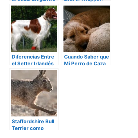
y Pasión
Explorando la Caza
Cinegética
Diferencias Entre
Cuando Saber que
el Setter Irlandés
Mi Perro de Caza
Rojo y el Rojo y
ya no es Apto para
Blanco
la Caza
Staffordshire Bull
Terrier como
Perro de Caza