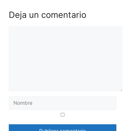
Deja un comentario
Comentario
Nombre
Correo
Web
electrónico