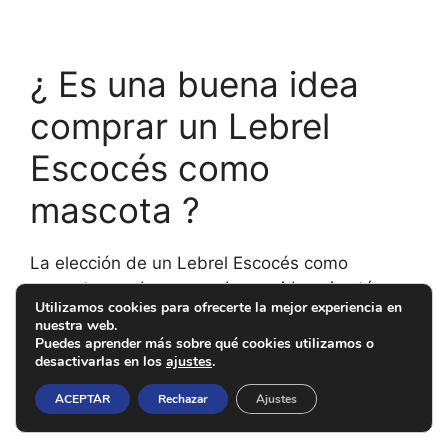
¿ Es una buena idea
comprar un Lebrel
Escocés como
mascota ?
La elección de un Lebrel Escocés como
mascota puede ser una buena idea si estás
Utilizamos cookies para ofrecerte la mejor experiencia en
preparado para atender sus necesidades
nuestra web.
específicas. Son perros nobles, amistosos y
Puedes aprender más sobre qué cookies utilizamos o
desactivarlas en los
ajustes
.
obedientes, lo que los hace buenos
compañeros. Sin embargo, hay consideraciones
ACEPTAR
Rechazar
Ajustes
importantes: