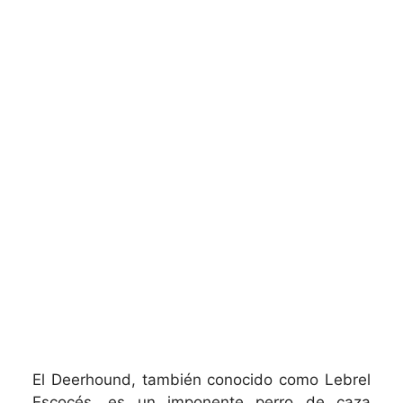
El Deerhound, también conocido como Lebrel
Escocés, es un imponente perro de caza