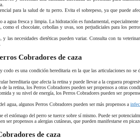
a.
cial para la salud de tu perro. Evita el sobrepeso, ya que puede afec
a agua fresca y limpia. La hidratación es fundamental, especialmente p
como el chocolate, cebollas y uvas, son perjudiciales para los perros
 y las necesidades dietéticas pueden variar. Consulta con tu veterina
.
erros Cobradores de caza
y codo es una condición hereditaria en la que las articulaciones no se
r hereditaria que afecta la retina y puede llevar a la ceguera progresi
 de la retina, los Perros Cobradores pueden ser propensos a otras condi
comida y su nivel de energía, los Perros Cobradores pueden ser propenso
 del agua, algunos Perros Cobradores pueden ser más propensos a
infe
ue el estómago del perro se tuerce sobre sí mismo. Puede ser potencial
 ser propensos a alergias cutáneas, que pueden manifestarse en picazón
 Cobradores de caza