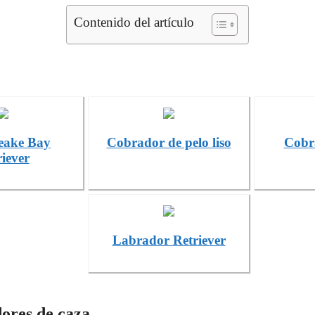
Contenido del artículo
eake Bay
Cobrador de pelo liso
Cobr
iever
Labrador Retriever
dores de caza