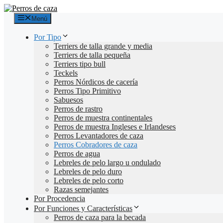
Saltar
al
Menú
contenido
Por Tipo
Terriers de talla grande y media
Terriers de talla pequeña
Terriers tipo bull
Teckels
Perros Nórdicos de cacería
Perros Tipo Primitivo
Sabuesos
Perros de rastro
Perros de muestra continentales
Perros de muestra Ingleses e Irlandeses
Perros Levantadores de caza
Perros Cobradores de caza
Perros de agua
Lebreles de pelo largo u ondulado
Lebreles de pelo duro
Lebreles de pelo corto
Razas semejantes
Por Procedencia
Por Funciones y Características
Perros de caza para la becada