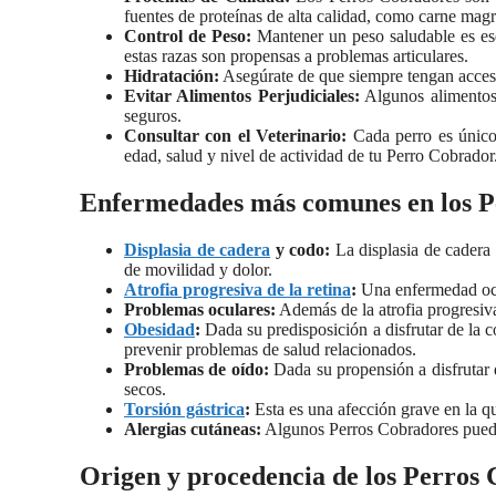
fuentes de proteínas de alta calidad, como carne magr
Control de Peso:
Mantener un peso saludable es esen
estas razas son propensas a problemas articulares.
Hidratación:
Asegúrate de que siempre tengan acceso 
Evitar Alimentos Perjudiciales:
Algunos alimentos, 
seguros.
Consultar con el Veterinario:
Cada perro es único,
edad, salud y nivel de actividad de tu Perro Cobrador
Enfermedades más comunes en los P
Displasia de cadera
y codo:
La displasia de cadera 
de movilidad y dolor.
Atrofia progresiva de la retina
:
Una enfermedad ocula
Problemas oculares:
Además de la atrofia progresiva
Obesidad
:
Dada su predisposición a disfrutar de la 
prevenir problemas de salud relacionados.
Problemas de oído:
Dada su propensión a disfrutar
secos.
Torsión gástrica
:
Esta es una afección grave en la q
Alergias cutáneas:
Algunos Perros Cobradores pueden
Origen y procedencia de los Perros