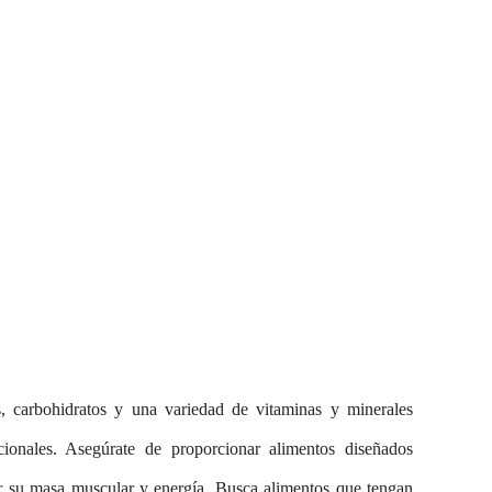
s, carbohidratos y una variedad de vitaminas y minerales
cionales. Asegúrate de proporcionar alimentos diseñados
r su masa muscular y energía. Busca alimentos que tengan