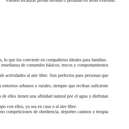
Pueden localizar presas heridas o perdidas en áreas extensas.
.
, lo que los convierte en compañeros ideales para familias.
 la enseñanza de comandos básicos, trucos y comportamientos
e actividades al aire libre. Son perfectos para personas que
 entornos urbanos o rurales, siempre que reciban suficiente
de ellos tienen una afinidad natural por el agua y disfrutan
o con ellos, ya sea en casa o al aire libre.
o competiciones de obediencia, deportes caninos y terapia