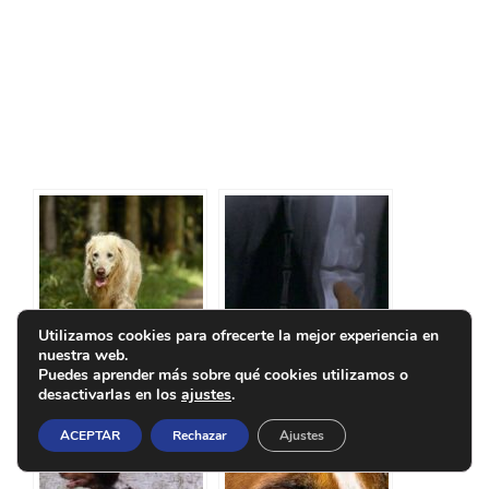
Utilizamos cookies para ofrecerte la mejor experiencia en
nuestra web.
Puedes aprender más sobre qué cookies utilizamos o
La Displasia en
luxación de rotula
desactivarlas en los
ajustes
.
Perros de Caza:
en los perros de
Desafíos y
caza
ACEPTAR
Rechazar
Ajustes
Soluciones