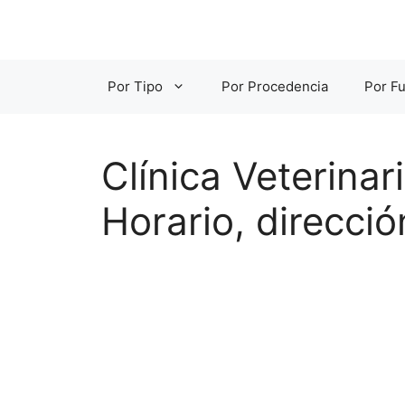
Saltar
al
contenido
Por Tipo
Por Procedencia
Por Fu
Clínica Veterina
Horario, direcci