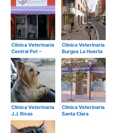
Clínica Veterinaria
Clínica Veterinaria
Central Pet –
Burgos La Huerta
Hospital de
Mascotas
Clínica Veterinaria
Clinica Veterinaria
J.J. Rivas
Santa Clara