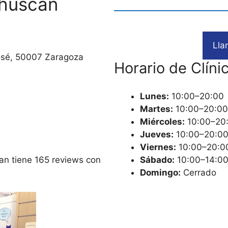
Chuscan
Lla
 José, 50007 Zaragoza
Horario de Clíni
Lunes:
10:00–20:00
Martes:
10:00–20:00
Miércoles:
10:00–20
Jueves:
10:00–20:0
Viernes:
10:00–20:0
can tiene 165 reviews con
Sábado:
10:00–14:0
Domingo:
Cerrado