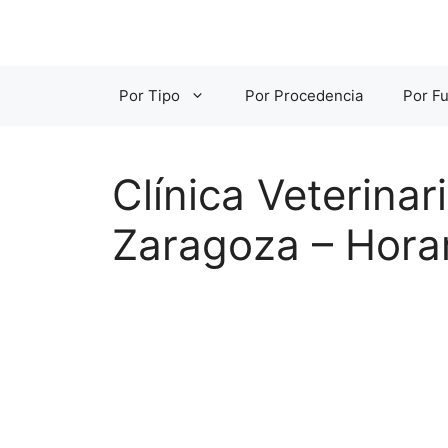
Saltar
al
contenido
Por Tipo
Por Procedencia
Por Fu
Clínica Veterina
Zaragoza – Horar