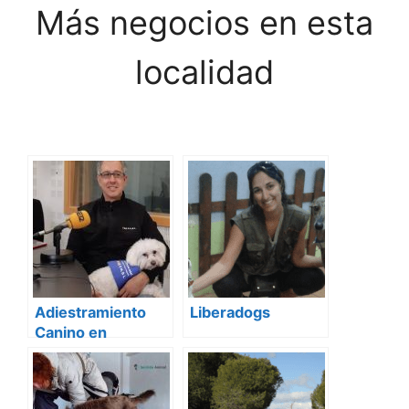
Más negocios en esta
localidad
Adiestramiento
Liberadogs
Canino en
Alcorcón. Mi perro
también es mi
familia