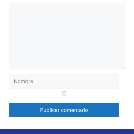
Comentario
Nombre
Correo
Web
electrónico