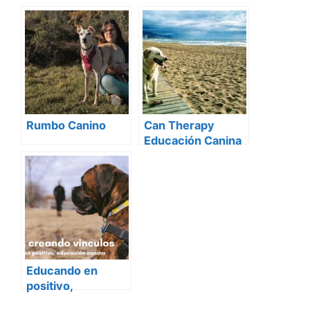
adiestradoraroser.
es
Rumbo Canino
Can Therapy
Educación Canina
Badalona
Educando en
positivo,
educación canina