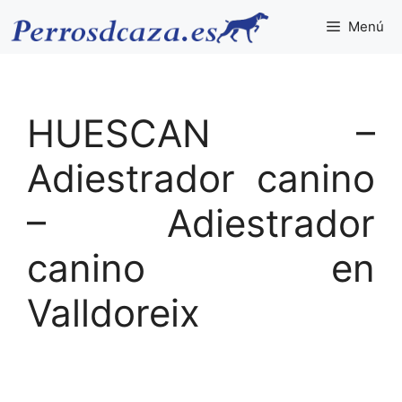
Saltar
Menú
al
contenido
HUESCAN –
Adiestrador canino
– Adiestrador
canino en
Valldoreix