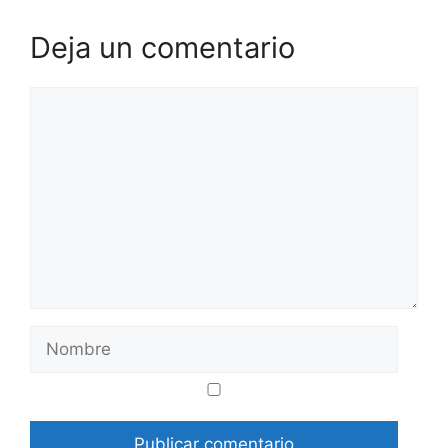
Deja un comentario
Comentario
Nombre
Correo
Web
electrónico