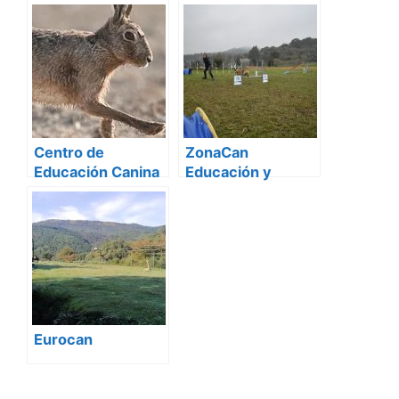
alojamiento,
guarderia, paseos
y venta de
productos para
mascotas
Centro de
ZonaCan
Educación Canina
Educación y
– La Llamada de
Deportes caninos
Buck – Bilbao
Eurocan