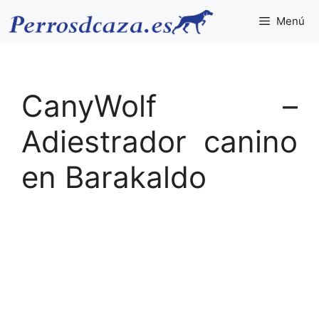
Saltar
Menú
al
contenido
CanyWolf –
Adiestrador canino
en Barakaldo