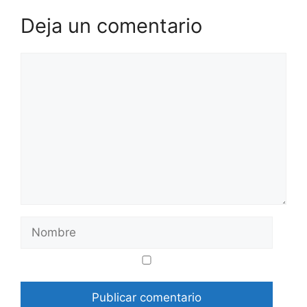
Deja un comentario
Comentario
Nombre
Correo
Web
electrónico