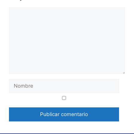
Comentario
Nombre
Correo
Web
electrónico