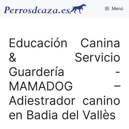
Saltar
Menú
al
contenido
Educación Canina
& Servicio
Guardería -
MAMADOG –
Adiestrador canino
en Badia del Vallès