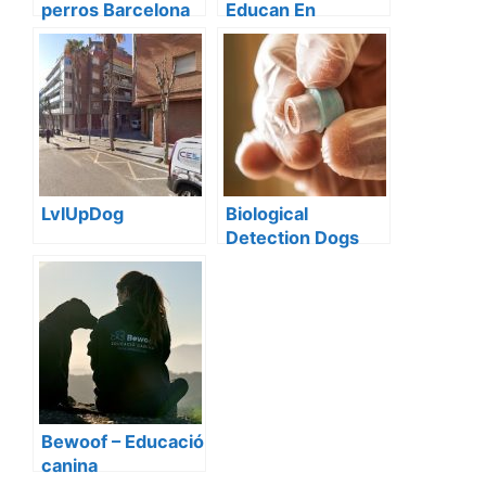
perros Barcelona
Educan En
For Dogs One
Barcelona
LvlUpDog
Biological
Detection Dogs
Bewoof – Educació
canina