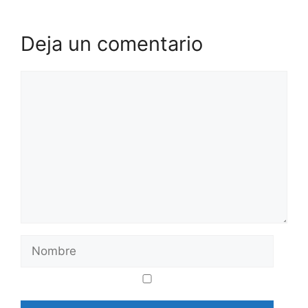
Deja un comentario
Comentario
Nombre
Correo
Web
electrónico