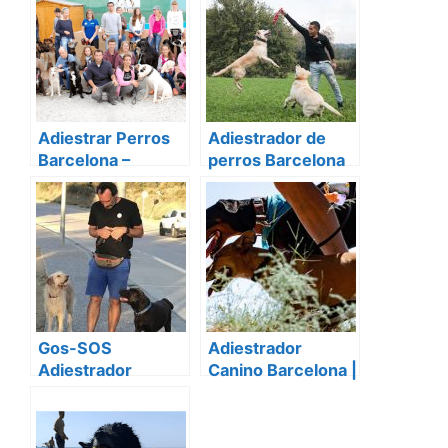
Adiestrar Perros
Adiestrador de
Barcelona –
perros Barcelona
Adiestrador de
For Dogs One
Perros – Curso
Adiestramiento
Canino – Escuela
Formación Canina
– Etólogo Canino
Gos-SOS
Adiestrador
Adiestrador
Canino Barcelona |
canino en
Personal Trainer
Barcelona
Dog