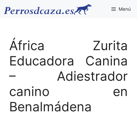
Saltar
Menú
al
contenido
África Zurita
Educadora Canina
– Adiestrador
canino en
Benalmádena