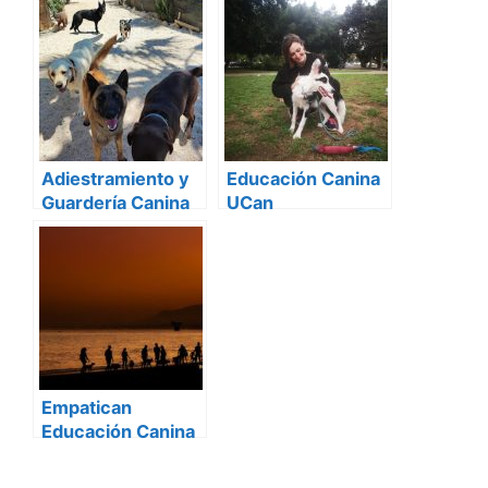
Adiestramiento y
Educación Canina
Guardería Canina
UCan
Lesacan
Empatican
Educación Canina