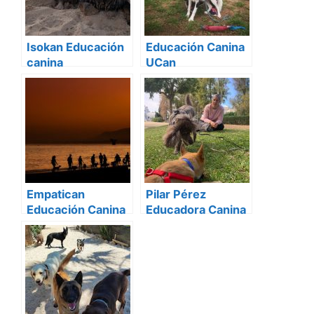
Isokan Educación
Educación Canina
canina
UCan
Empatican
Pilar Pérez
Educación Canina
Educadora Canina