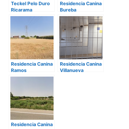
Teckel Pelo Duro
Residencia Canina
Ricarama
Bureba
Residencia Canina
Residencia Canina
Ramos
Villanueva
Residencia Canina