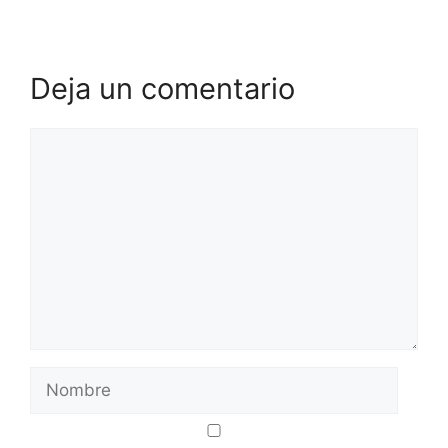
Deja un comentario
Comentario
Nombre
Correo
Web