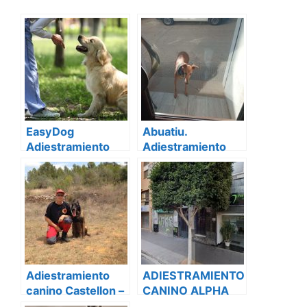
EasyDog
Abuatiu.
Adiestramiento
Adiestramiento
canino
canino
Adiestramiento
ADIESTRAMIENTO
canino Castellon –
CANINO ALPHA
los vigilantes del