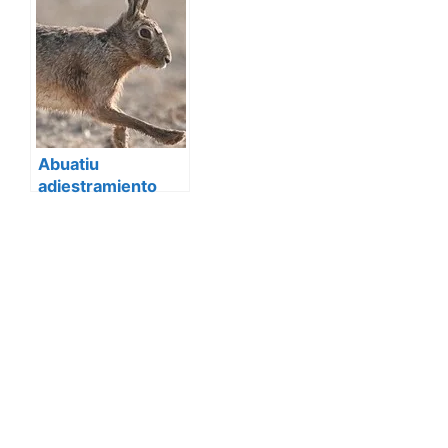
mas
Abuatiu
adiestramiento
canino