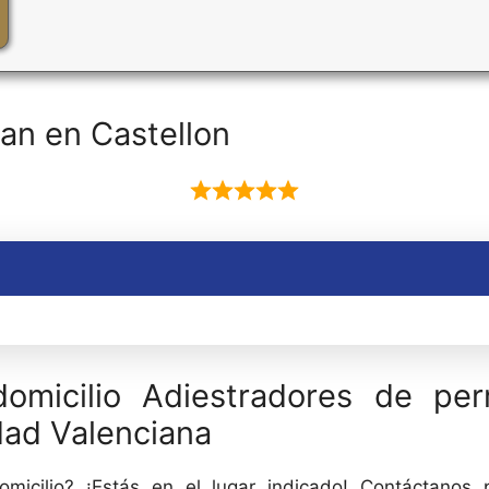
an en Castellon
domicilio Adiestradores de per
dad Valenciana
micilio? ¡Estás en el lugar indicado! Contáctanos