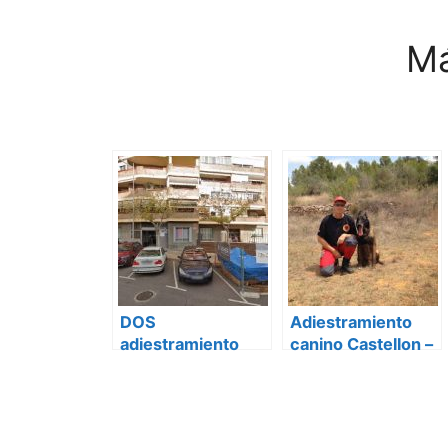
Má
DOS
Adiestramiento
adiestramiento
canino Castellon –
Castellón
los vigilantes del
mas