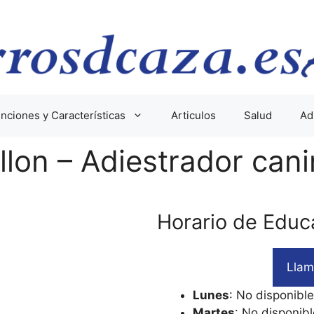
nciones y Características
Articulos
Salud
Ad
lon – Adiestrador can
Horario de Educ
Llam
Lunes
: No disponible
Martes
: No disponibl