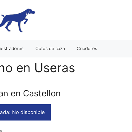
iestradores
Cotos de caza
Criadores
ino en Useras
an en Castellon
ada: No disponible
e