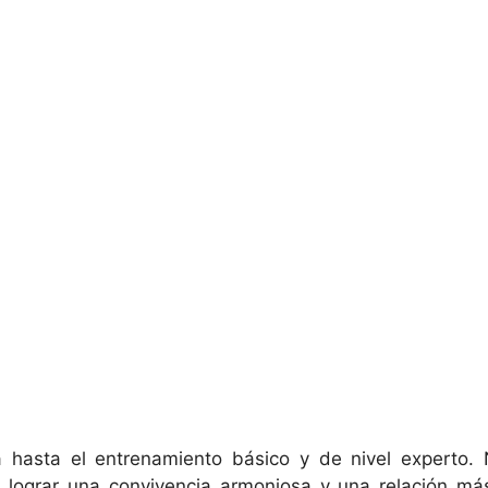
 hasta el entrenamiento básico y de nivel experto. N
a lograr una convivencia armoniosa y una relación m