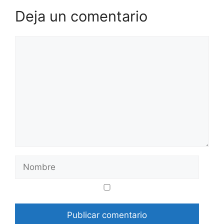
Deja un comentario
Comentario
Nombre
Correo
Web
electrónico