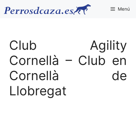
Saltar
Menú
al
contenido
Club Agility
Cornellà – Club en
Cornellà de
Llobregat