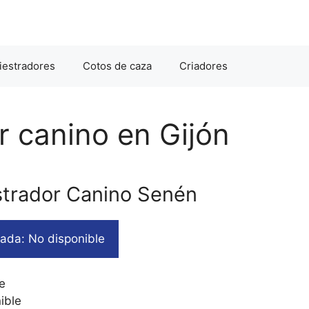
iestradores
Cotos de caza
Criadores
r canino en Gijón
strador Canino Senén
ada: No disponible
e
ible