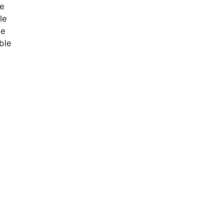
le
le
le
ble