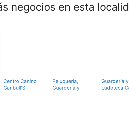
s negocios en esta locali
Centro Canino
Peluquería,
Guardería y
Canbull'S
Guardería y
Ludoteca C
Educación Canina
Perro Feliz
Pelos & Patas