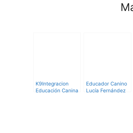
Má
K9Integracion
Educador Canino
Educación Canina
Lucía Fernández
– gimnasio canino
Rosa