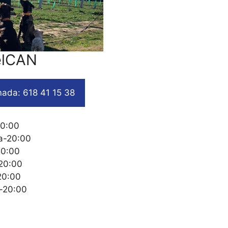
elCAN
ada: 618 41 15 38
20:00
a-20:00
20:00
20:00
20:00
-20:00