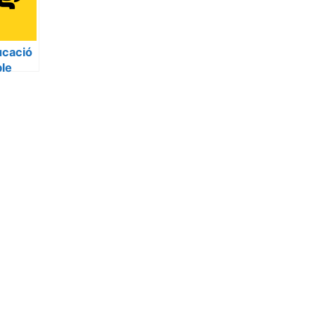
ucació
le