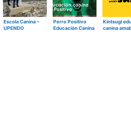
Escola Canina –
Perro Positivo
Kintsugi ed
UPENDO
Educación Canina
canina amab
respetuosa