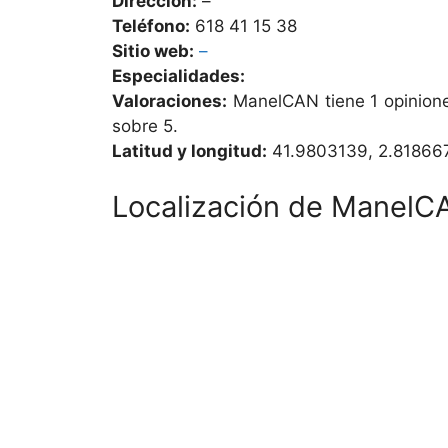
Dirección:
–
Teléfono:
618 41 15 38
Sitio web:
–
Especialidades:
Valoraciones:
ManelCAN tiene 1 opinion
sobre 5.
Latitud y longitud:
41.9803139, 2.81866
Localización de ManelC