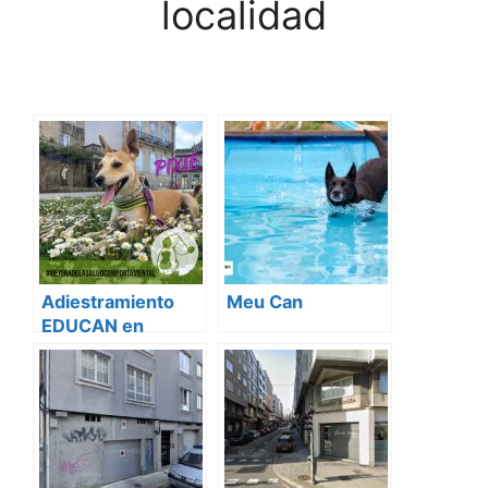
localidad
Adiestramiento
Meu Can
EDUCAN en
Coruña