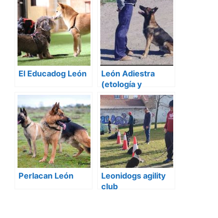
El Educadog León
León Adiestra
(etología y
adiestramiento
canino)
Perlacan León
Leonidogs agility
club