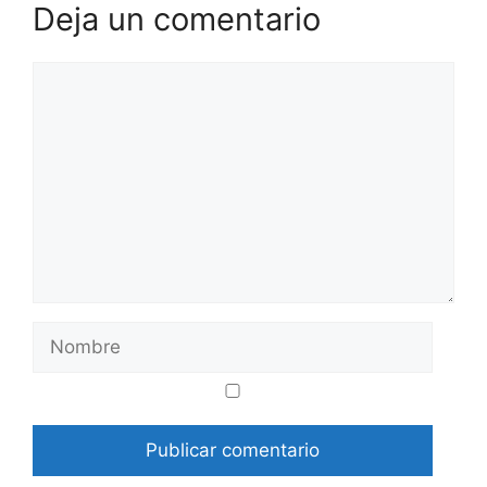
Deja un comentario
Comentario
Nombre
Correo
Web
electrónico