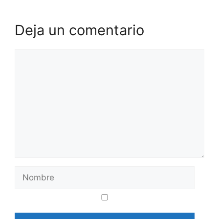
Deja un comentario
Comentario
Nombre
Correo
Web
electrónico