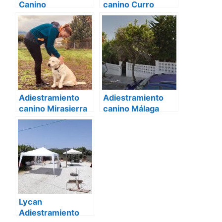
Canino
canino Curro
HOLISTICAN
Castillo
Adiestramiento
Adiestramiento
canino Mirasierra
canino Málaga
Málaga
Lycan
Adiestramiento