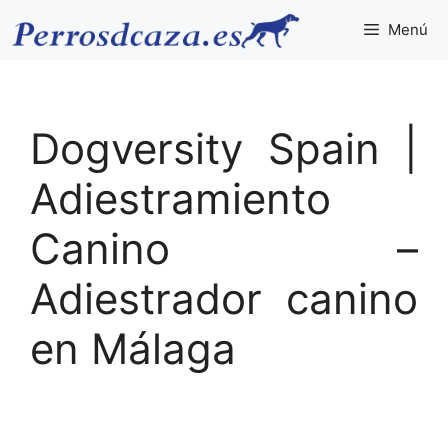
Saltar
Menú
al
contenido
Dogversity Spain |
Adiestramiento
Canino –
Adiestrador canino
en Málaga