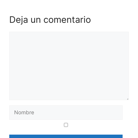
Deja un comentario
Comentario
Nombre
Correo
Web
electrónico