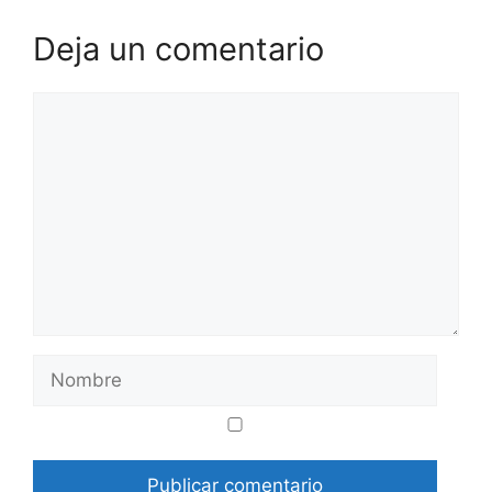
Deja un comentario
Comentario
Nombre
Correo
Web
electrónico