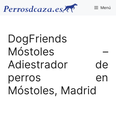
Saltar
Menú
al
contenido
DogFriends
Móstoles –
Adiestrador de
perros en
Móstoles, Madrid