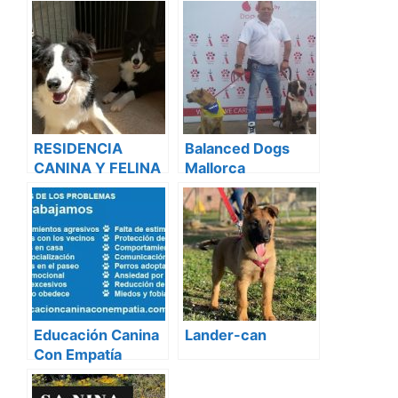
RESIDENCIA
Balanced Dogs
CANINA Y FELINA
Mallorca
ALAIOR.
Adiestramiento
BOARDING
Canino
KENNELS &
CATTERY ALAIOR.
ESCUELA DE
ADIESTRAMIENTO
CANINO . DOG
TRAINING
Educación Canina
Lander-can
SCHOOL
Con Empatía