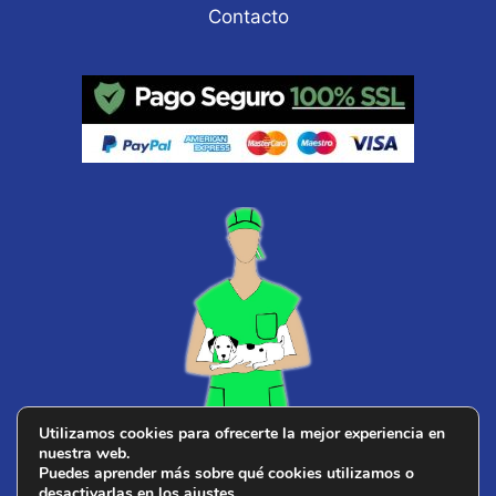
Contacto
Utilizamos cookies para ofrecerte la mejor experiencia en
nuestra web.
¿ Buscas
veterinario cerca de ti
?
Puedes aprender más sobre qué cookies utilizamos o
desactivarlas en los
ajustes
.