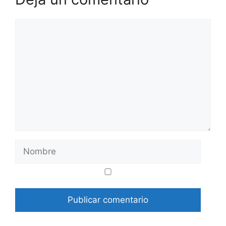
Comentario
Nombre
Correo
Web
electrónico