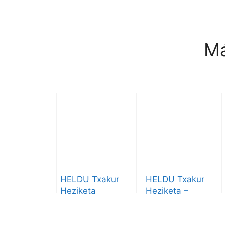
Má
HELDU Txakur
HELDU Txakur
Heziketa
Heziketa –
Kutzeta borda