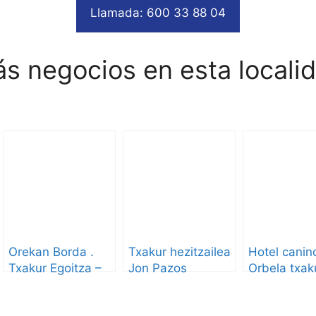
Llamada: 600 33 88 04
s negocios en esta locali
Orekan Borda .
Txakur hezitzailea
Hotel canin
Txakur Egoitza –
Jon Pazos
Orbela txak
Residencia Canina
egoitza