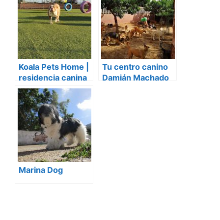
Koala Pets Home |
Tu centro canino
residencia canina
Damián Machado
Tenerife
Marina Dog