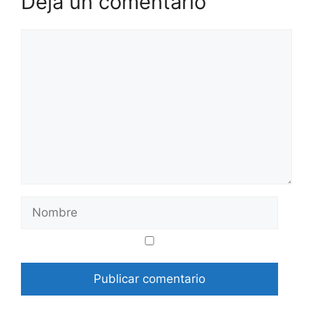
Deja un comentario
Comentario
Nombre
Correo
Web
electrónico