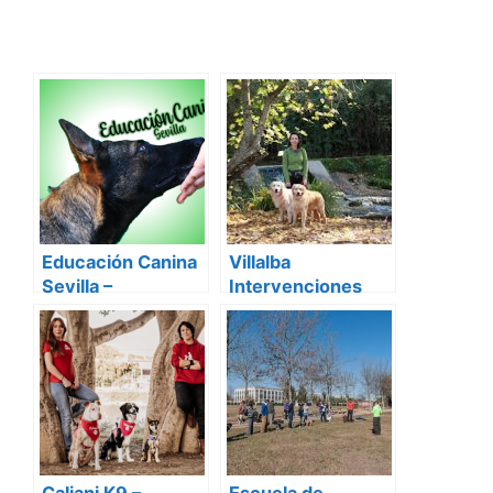
Educación Canina
Villalba
Sevilla –
Intervenciones
EllaAdiestra
Asistidas con
Animales y
Educación Canina