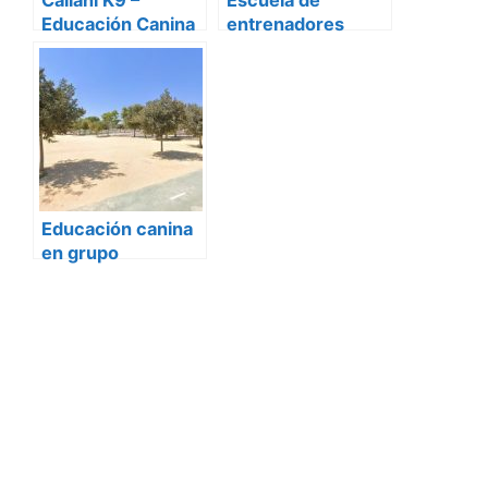
Caliani K9 –
Escuela de
Educación Canina
entrenadores
caninos “Moe
Szyslak” –
Adiestramiento y
educación canina
en Sevilla
Educación canina
en grupo