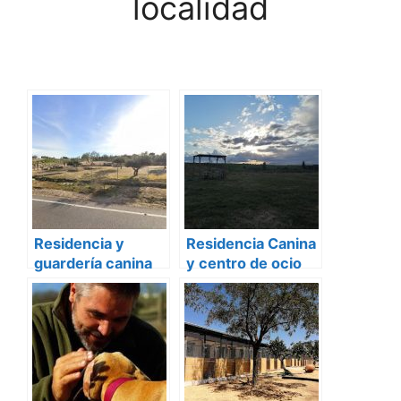
localidad
Residencia y
Residencia Canina
guardería canina
y centro de ocio
La manada
Alanos de Toletum