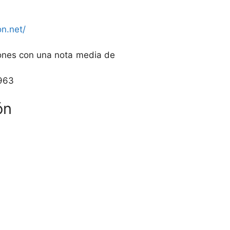
on.net/
iones con una nota media de
963
ón