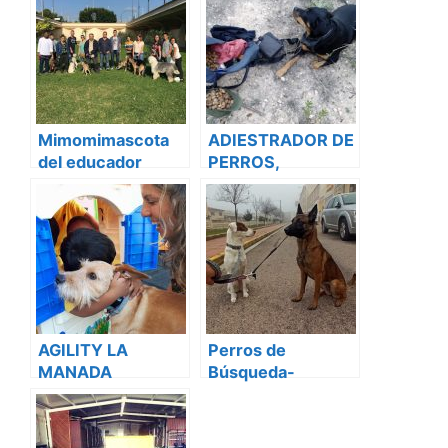
Mimomimascota
ADIESTRADOR DE
del educador
PERROS,
canino Nacho
Educador canino
Roca
Montxo
AGILITY LA
Perros de
MANADA
Búsqueda-
Rescate-
Mantrailing
Deportivo-Perros