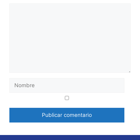
Comentario
Nombre
Correo
Web
electrónico