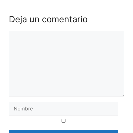
Deja un comentario
Comentario
Nombre
Correo
Web
electrónico