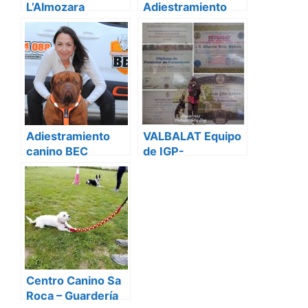
L’Almozara
Adiestramiento
Canino Zaragoza
Adiestramiento
VALBALAT Equipo
canino BEC
de IGP-
SchutzHund Los
Llanos.
Adiestramiento
canino deportivo
Centro Canino Sa
Roca – Guardería