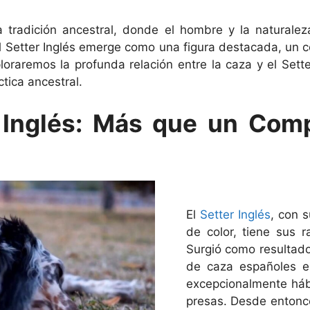
 tradición ancestral, donde el hombre y la naturale
l Setter Inglés emerge como una figura destacada, un c
ploraremos la profunda relación entre la caza y el Sett
ctica ancestral.
r Inglés: Más que un Com
El
Setter Inglés
, con 
de color, tiene sus ra
Surgió como resultad
de caza españoles e
excepcionalmente háb
presas. Desde entonce