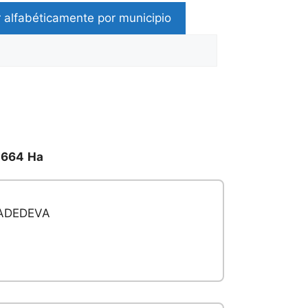
 alfabéticamente por municipio
e
664
Ha
ADEDEVA