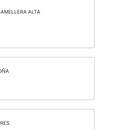
ÑAMELLERA ALTA
OÑA
RRES