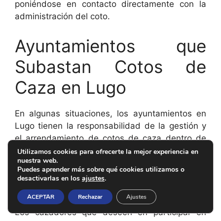
poniéndose en contacto directamente con la
administración del coto.
Ayuntamientos que
Subastan Cotos de
Caza en Lugo
En algunas situaciones, los ayuntamientos en
Lugo tienen la responsabilidad de la gestión y
el arrendamiento de cotos de caza dentro de
su jurisdicción. En ciertos casos, estos
Utilizamos cookies para ofrecerte la mejor experiencia en
nuestra web.
ayuntamientos podrían decidir subastar los
Puedes aprender más sobre qué cookies utilizamos o
derechos de caza en determinados cotos a
desactivarlas en los
ajustes
.
través de un proceso de licitación público.
ACEPTAR
Rechazar
Ajustes
Los cazadores que deseen en participar en