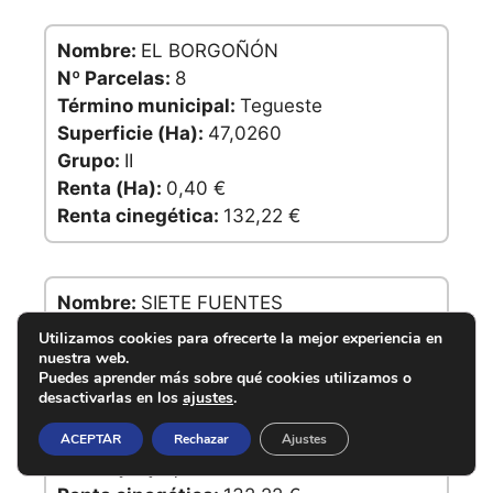
Nombre:
EL BORGOÑÓN
Nº Parcelas:
8
Término municipal:
Tegueste
Superficie (Ha):
47,0260
Grupo:
II
Renta (Ha):
0,40 €
Renta cinegética:
132,22 €
Nombre:
SIETE FUENTES
Nº Parcelas:
6
Utilizamos cookies para ofrecerte la mejor experiencia en
Término municipal:
San Cristóbal de La
nuestra web.
Puedes aprender más sobre qué cookies utilizamos o
Laguna
desactivarlas en los
ajustes
.
Superficie (Ha):
63,6773
Grupo:
IV
ACEPTAR
Rechazar
Ajustes
Renta (Ha):
1,32 €