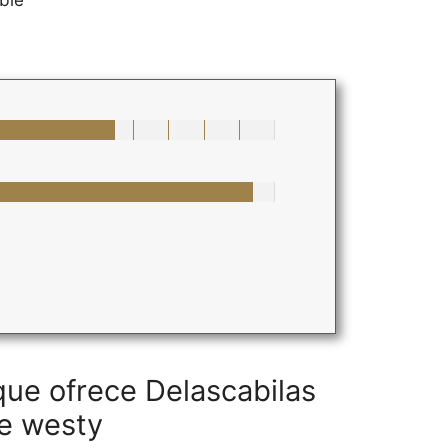
ble
que ofrece Delascabilas
de westy