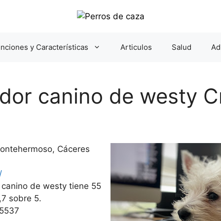
nciones y Características
Articulos
Salud
Ad
ador canino de westy C
 Montehermoso, Cáceres
/
r canino de westy tiene 55
,7 sobre 5.
35537