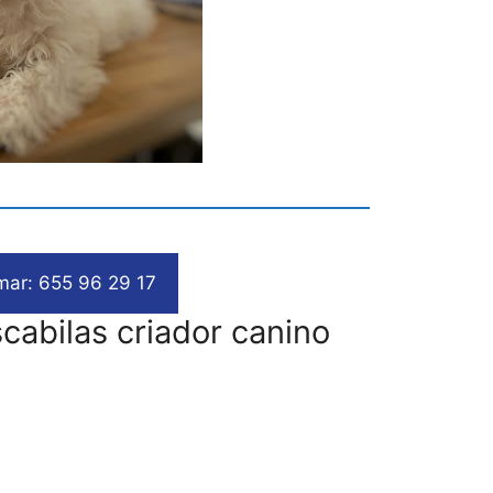
mar: 655 96 29 17
cabilas criador canino