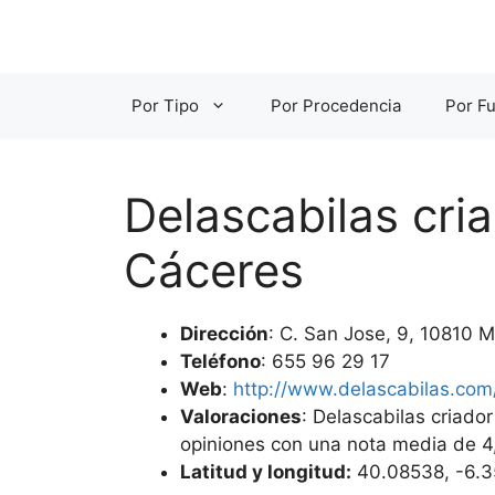
Saltar
al
contenido
Por Tipo
Por Procedencia
Por Fu
Delascabilas cri
Cáceres
Dirección
: C. San Jose, 9, 10810
Teléfono
: 655 96 29 17
Web
:
http://www.delascabilas.com
Valoraciones
: Delascabilas criado
opiniones con una nota media de 4
Latitud y longitud:
40.08538, -6.