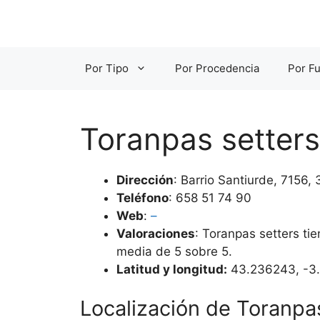
Saltar
al
contenido
Por Tipo
Por Procedencia
Por Fu
Toranpas setters
Dirección
: Barrio Santiurde, 7156,
Teléfono
: 658 51 74 90
Web
:
–
Valoraciones
: Toranpas setters ti
media de 5 sobre 5.
Latitud y longitud:
43.236243, -3
Localización de Toranpa