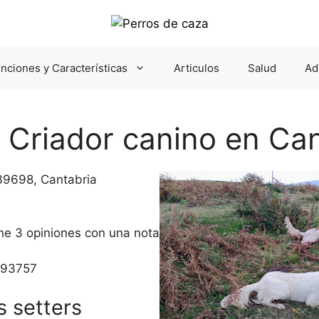
nciones y Características
Articulos
Salud
Ad
 Criador canino en Ca
 39698, Cantabria
ene 3 opiniones con una nota
.93757
s setters