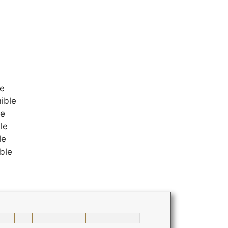
e
e
ible
le
le
le
ble