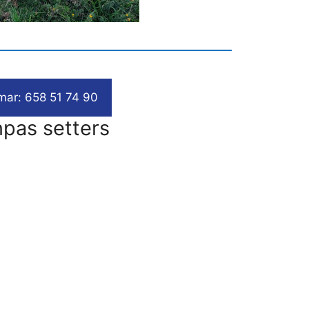
mar: 658 51 74 90
npas setters