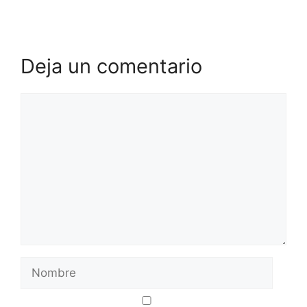
Deja un comentario
Comentario
Nombre
Correo
Web