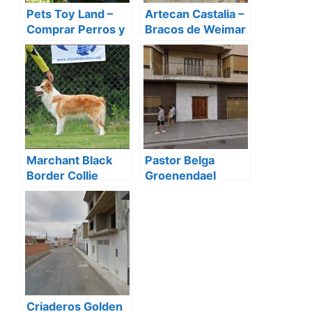
Pets Toy Land –
Artecan Castalia –
Comprar Perros y
Bracos de Weimar
Gatos Cachorros
Marchant Black
Pastor Belga
Border Collie
Groenendael
Criaderos Golden