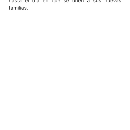
hasta el día en que se unen a sus nuevas
familias.