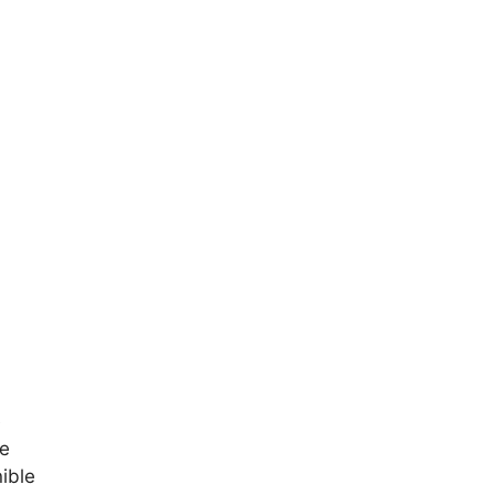
e
e
ible