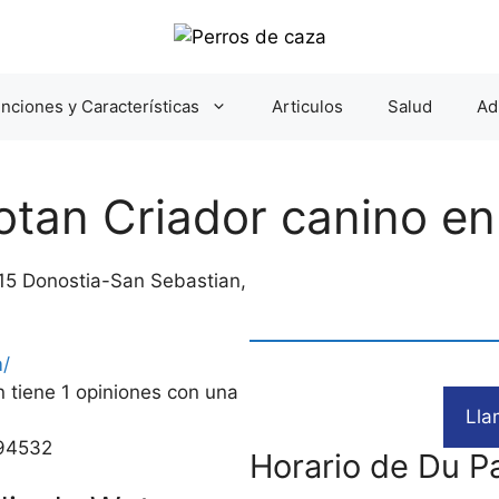
nciones y Características
Articulos
Salud
Ad
otan Criador canino e
0015 Donostia-San Sebastian,
m/
 tiene 1 opiniones con una
Lla
.94532
Horario de Du P