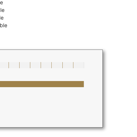
le
le
le
ble