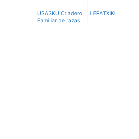
USASKU Criadero
LEPATXIKI
Familiar de razas
Dálmata y Euskal
Artzain Txakurra
Gorbeiakoa