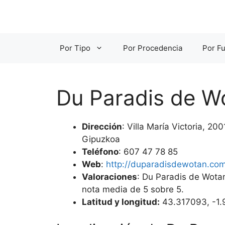
Saltar
al
contenido
Por Tipo
Por Procedencia
Por Fu
Du Paradis de W
Dirección
: Villa María Victoria, 2
Gipuzkoa
Teléfono
: 607 47 78 85
Web
:
http://duparadisdewotan.co
Valoraciones
: Du Paradis de Wotan
nota media de 5 sobre 5.
Latitud y longitud:
43.317093, -1