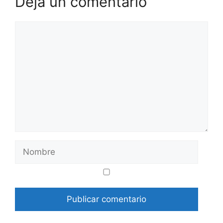
Deja un comentario
Comentario
Nombre
Correo
Web
electrónico