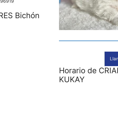
396919
RES Bichón
Lla
Horario de CRI
KUKAY