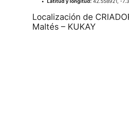
Latitud y longitud:
42.558921, -7.
Localización de CRIADO
Maltés – KUKAY