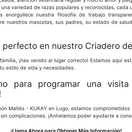
ceada, atención veterinaria regular y mucho amor y jue
na variedad de razas populares y reconocidas, cada u
 enorgullece nuestra filosofía de trabajo transpa
re nuestros mascotas, sus padres, su estado de salud
 perfecto en nuestro Criadero d
milia, ¡has venido al lugar correcto! Estamos aquí est
u estilo de vida y necesidades.
mo para programar una visita
!
hón Maltés - KUKAY en Lugo, estamos comprometidos a
y sin complicaciones. ¡Anhelamos poder ayudarte a cons
¡Llama Ahora para Obtener Más Información!