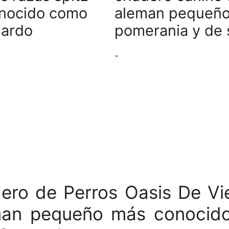
nocido como
aleman pequeño
nardo
pomerania y de 
-
dero de Perros Oasis De Vi
eman pequeño más conocid