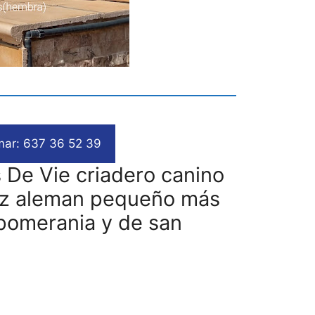
mar: 637 36 52 39
 De Vie criadero canino
itz aleman pequeño más
pomerania y de san