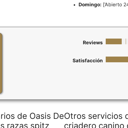
Domingo:
[‘Abierto 2
Reviews
Satisfacción
rios de Oasis De
Otros servicios 
s razas spitz
criadero canino 