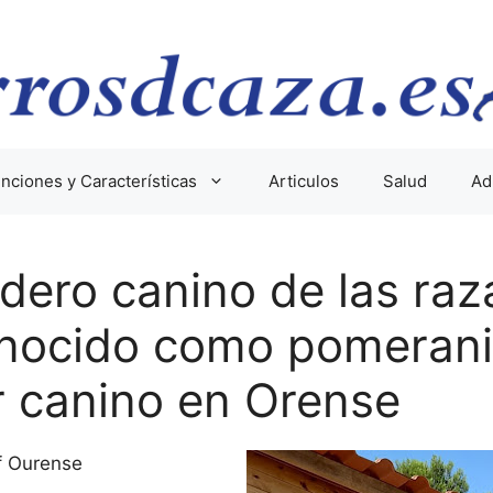
nciones y Características
Articulos
Salud
Ad
adero canino de las raz
nocido como pomerani
r canino en Orense
of Ourense