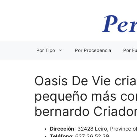
Saltar
al
contenido
Por Tipo
Por Procedencia
Por Fu
Oasis De Vie cri
pequeño más co
bernardo Criado
Dirección
: 32428 Leiro, Province 
Teléfono
: 637 36 52 39