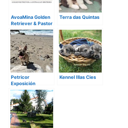
AvoaMina Golden
Terra das Quintas
Retriever & Pastor
Australiano
Petricor
Kennel Illas Cies
Exposición