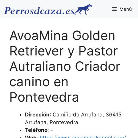
Saltar
Menú
al
contenido
AvoaMina Golden
Retriever y Pastor
Autraliano Criador
canino en
Pontevedra
Dirección
: Camiño da Arrufana, 36415
Arrufana, Pontevedra
Teléfono
: –
Web
:
https://www.avoaminakennel.com/