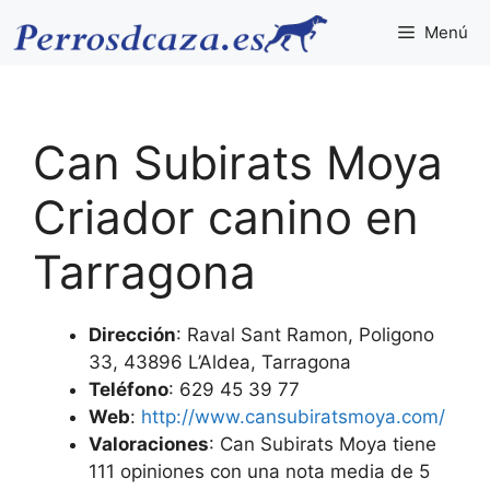
Saltar
Menú
al
contenido
Can Subirats Moya
Criador canino en
Tarragona
Dirección
: Raval Sant Ramon, Poligono
33, 43896 L’Aldea, Tarragona
Teléfono
: 629 45 39 77
Web
:
http://www.cansubiratsmoya.com/
Valoraciones
: Can Subirats Moya tiene
111 opiniones con una nota media de 5